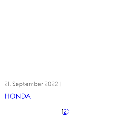
21. September 2022 |
HONDA
Seitennummerierung
1
2
der