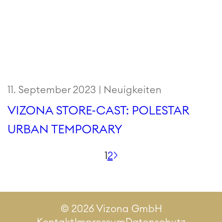
11. September 2023 |
Neuigkeiten
VIZONA STORE-CAST: POLESTAR
URBAN TEMPORARY
Seitennummerierung
1
2
der
Beiträge
© 2026 Vizona GmbH
Kontakt
Impressum
Datenschutz